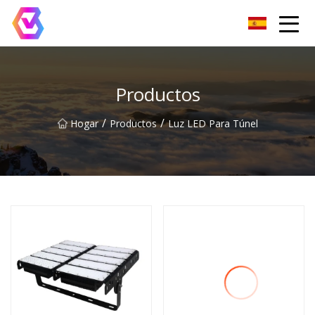
Grupo de reflectores LED de Chongqing
Productos
/
/
Hogar
Productos
Luz LED Para Túnel