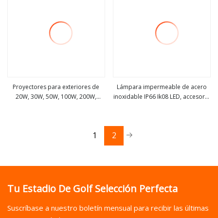
triple
Proyectores para exteriores de
Lámpara impermeable de acero
20W, 30W, 50W, 100W, 200W,
inoxidable IP66 Ik08 LED, accesorio
ver más
ver más
proyección recargable, jardín
de iluminación LED, túnel LED Tri
marino, túnel de calle, pared del
estadio, luz de inundación LED de
1
2
gran altura
Tu Estadio De Golf Selección Perfecta
Suscríbase a nuestro boletín mensual para recibir las últimas