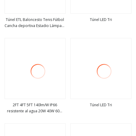
Túnel ETL Baloncesto Tenis Fútbol
Túnel LED Tri
Cancha deportiva Estadio Lámpara
ver más
ver más
de bahía alta Foco 100W 120W
250W 300W 600W 1500W 200W
400W 1000W 500W Proyector LED
2FT 4FT 5FT 140lm/W IP66
Túnel LED Tri
resistente al agua 20W 40W 60W
ver más
ver más
Iluminación de túnel LED Luz a
prueba de clima vinculable Sensor
de movimiento 90min Emergencia
LED RGBW Túnel Luz de prueba