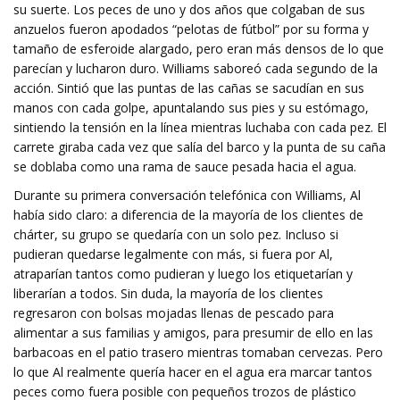
su suerte. Los peces de uno y dos años que colgaban de sus
anzuelos fueron apodados “pelotas de fútbol” por su forma y
tamaño de esferoide alargado, pero eran más densos de lo que
parecían y lucharon duro. Williams saboreó cada segundo de la
acción. Sintió que las puntas de las cañas se sacudían en sus
manos con cada golpe, apuntalando sus pies y su estómago,
sintiendo la tensión en la línea mientras luchaba con cada pez. El
carrete giraba cada vez que salía del barco y la punta de su caña
se doblaba como una rama de sauce pesada hacia el agua.
Durante su primera conversación telefónica con Williams, Al
había sido claro: a diferencia de la mayoría de los clientes de
chárter, su grupo se quedaría con un solo pez. Incluso si
pudieran quedarse legalmente con más, si fuera por Al,
atraparían tantos como pudieran y luego los etiquetarían y
liberarían a todos. Sin duda, la mayoría de los clientes
regresaron con bolsas mojadas llenas de pescado para
alimentar a sus familias y amigos, para presumir de ello en las
barbacoas en el patio trasero mientras tomaban cervezas. Pero
lo que Al realmente quería hacer en el agua era marcar tantos
peces como fuera posible con pequeños trozos de plástico