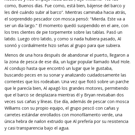
como, Buenos días. Fue como, está bien, bájense del barco y
les diré cuándo subir al barco”. Mientras caminaba hacia atrás,
el sorprendido pescador con mosca pensó: “Mierda. Este va a
ser un día largo." El momento quedó suspendido en el aire, con
los tres clientes de pie torpemente sobre las tablas. Pasó un
latido. Luego otro latido, y como si nada hubiera pasado, Al
sonrió y cordialmente hizo señas al grupo para que subiera.
Menos de una hora después de abandonar el puerto, llegaron a
la zona de pesca de ese día, un lugar popular llamado Mud Hole.
Al condujo hasta que encontró un lugar que le gustaba,
buscando peces en su sonar y analizando cuidadosamente las
corrientes que los rodeaban. Una vez que flotó sobre un parche
que le parecía bien, Al apagó los grandes motores, permitiendo
que el barco se desplazara mientras él y Bryan revisaban dos
veces sus cañas y líneas. Ese día, además de pescar con mosca
Williams con su propio equipo, el grupo pescó con cañas y
carretes estándar enrollados con monofilamento verde, una
única hebra de nailon extruido que Al prefería por su resistencia
y casi transparencia bajo el agua.