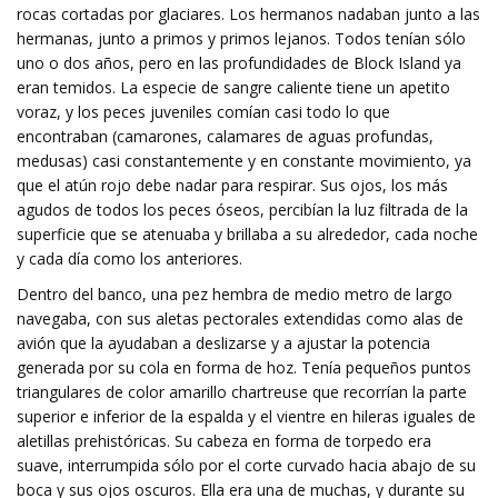
rocas cortadas por glaciares. Los hermanos nadaban junto a las
hermanas, junto a primos y primos lejanos. Todos tenían sólo
uno o dos años, pero en las profundidades de Block Island ya
eran temidos. La especie de sangre caliente tiene un apetito
voraz, y los peces juveniles comían casi todo lo que
encontraban (camarones, calamares de aguas profundas,
medusas) casi constantemente y en constante movimiento, ya
que el atún rojo debe nadar para respirar. Sus ojos, los más
agudos de todos los peces óseos, percibían la luz filtrada de la
superficie que se atenuaba y brillaba a su alrededor, cada noche
y cada día como los anteriores.
Dentro del banco, una pez hembra de medio metro de largo
navegaba, con sus aletas pectorales extendidas como alas de
avión que la ayudaban a deslizarse y a ajustar la potencia
generada por su cola en forma de hoz. Tenía pequeños puntos
triangulares de color amarillo chartreuse que recorrían la parte
superior e inferior de la espalda y el vientre en hileras iguales de
aletillas prehistóricas. Su cabeza en forma de torpedo era
suave, interrumpida sólo por el corte curvado hacia abajo de su
boca y sus ojos oscuros. Ella era una de muchas, y durante su