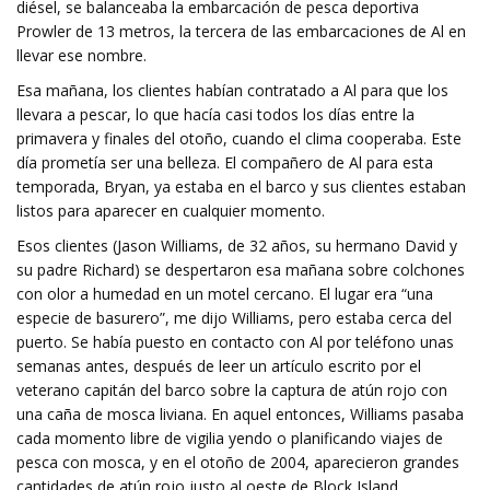
diésel, se balanceaba la embarcación de pesca deportiva
Prowler de 13 metros, la tercera de las embarcaciones de Al en
llevar ese nombre.
Esa mañana, los clientes habían contratado a Al para que los
llevara a pescar, lo que hacía casi todos los días entre la
primavera y finales del otoño, cuando el clima cooperaba. Este
día prometía ser una belleza. El compañero de Al para esta
temporada, Bryan, ya estaba en el barco y sus clientes estaban
listos para aparecer en cualquier momento.
Esos clientes (Jason Williams, de 32 años, su hermano David y
su padre Richard) se despertaron esa mañana sobre colchones
con olor a humedad en un motel cercano. El lugar era “una
especie de basurero”, me dijo Williams, pero estaba cerca del
puerto. Se había puesto en contacto con Al por teléfono unas
semanas antes, después de leer un artículo escrito por el
veterano capitán del barco sobre la captura de atún rojo con
una caña de mosca liviana. En aquel entonces, Williams pasaba
cada momento libre de vigilia yendo o planificando viajes de
pesca con mosca, y en el otoño de 2004, aparecieron grandes
cantidades de atún rojo justo al oeste de Block Island,