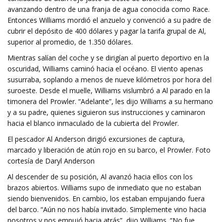
avanzando dentro de una franja de agua conocida como Race.
Entonces Williams mordió el anzuelo y convenció a su padre de
cubrir el depósito de 400 dólares y pagar la tarifa grupal de Al,
superior al promedio, de 1.350 dólares.
Mientras salían del coche y se dirigían al puerto deportivo en la
oscuridad, Williams caminó hacia el océano. El viento apenas
susurraba, soplando a menos de nueve kilómetros por hora del
suroeste. Desde el muelle, Williams vislumbró a Al parado en la
timonera del Prowler. “Adelante”, les dijo Williams a su hermano
y a su padre, quienes siguieron sus instrucciones y caminaron
hacia el blanco inmaculado de la cubierta del Prowler.
El pescador Al Anderson dirigió excursiones de captura,
marcado y liberación de atún rojo en su barco, el Prowler. Foto
cortesía de Daryl Anderson
Al descender de su posición, Al avanzó hacia ellos con los
brazos abiertos. Williams supo de inmediato que no estaban
siendo bienvenidos. En cambio, los estaban empujando fuera
del barco. “Aún no nos había invitado. Simplemente vino hacia
nosotros y nos empujó hacia atrás”, dijo Williams. “No fue