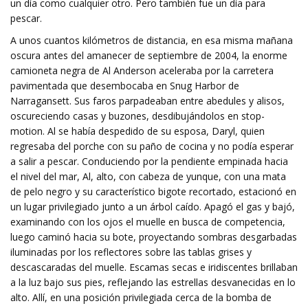
un día como cualquier otro. Pero también fue un día para
pescar.
A unos cuantos kilómetros de distancia, en esa misma mañana
oscura antes del amanecer de septiembre de 2004, la enorme
camioneta negra de Al Anderson aceleraba por la carretera
pavimentada que desembocaba en Snug Harbor de
Narragansett. Sus faros parpadeaban entre abedules y alisos,
oscureciendo casas y buzones, desdibujándolos en stop-
motion. Al se había despedido de su esposa, Daryl, quien
regresaba del porche con su paño de cocina y no podía esperar
a salir a pescar. Conduciendo por la pendiente empinada hacia
el nivel del mar, Al, alto, con cabeza de yunque, con una mata
de pelo negro y su característico bigote recortado, estacionó en
un lugar privilegiado junto a un árbol caído. Apagó el gas y bajó,
examinando con los ojos el muelle en busca de competencia,
luego caminó hacia su bote, proyectando sombras desgarbadas
iluminadas por los reflectores sobre las tablas grises y
descascaradas del muelle. Escamas secas e iridiscentes brillaban
a la luz bajo sus pies, reflejando las estrellas desvanecidas en lo
alto. Allí, en una posición privilegiada cerca de la bomba de