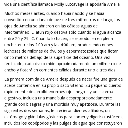
vida una científica llamada Molly Lutcavage la apodaría Amelia.
Muchos meses antes, cuando había nacido y se había
convertido en una larva de pez de tres milímetros de largo, los
ojos de Amelia se abrieron en las cálidas aguas del
Mediterráneo. El atún rojo desova sólo cuando el agua alcanza
entre 20 y 29 °C. Cuando lo hacen, se reproducen en plena
noche, entre las 2:00 am y las 4:00 am, produciendo nubes
lechosas de millones de óvulos y espermatozoides que flotan
cinco metros debajo de la superficie del océano. Una vez
fertilizado, cada óvulo mide aproximadamente un milímetro de
ancho y flotará en corrientes cálidas durante uno a tres días.
La primera comida de Amelia después de nacer fue una gota de
aceite contenida en su propio saco vitelino. Su pequeño cuerpo
rápidamente desarrolló enormes ojos negros y un sistema
digestivo, incluida una mandíbula desproporcionadamente
grande con bisagras y una mordida muy apetitosa. Durante las
siguientes dos semanas, le crecieron dientes afilados, un
estómago y glándulas gástricas para comer y digerir crustáceos,
incluidos los copépodos y las pulgas de agua que constituyeron