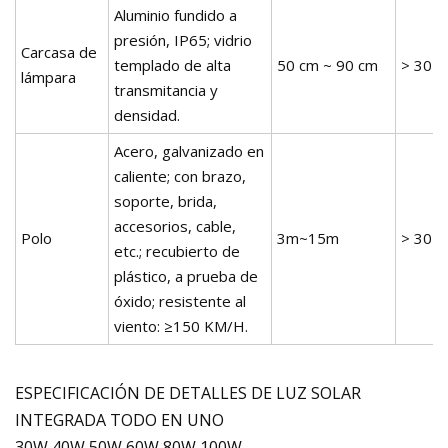
Aluminio fundido a
presión, IP65; vidrio
Carcasa de
templado de alta
50 cm ~ 90 cm
> 30 a
lámpara
transmitancia y
densidad.
Acero, galvanizado en
caliente; con brazo,
soporte, brida,
accesorios, cable,
Polo
3m~15m
> 30 a
etc.; recubierto de
plástico, a prueba de
óxido; resistente al
viento: ≥150 KM/H.
ESPECIFICACIÓN DE DETALLES DE LUZ SOLAR
INTEGRADA TODO EN UNO
30W 40W 50W 60W 80W 100W