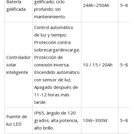
Batería
gelificado; ciclo
24Ah~250Ah
5~8 a
gelificada
profundo; sin
mantenimiento.
Control automático
de luz y tiempo;
Protección contra
sobrecarga/descarga;
Controlador
Protección de
solar
conexión inversa;
10 / 15 / 20Ah
5~8 a
inteligente
Encendido automático
con sensor de luz;
Apagado después de
11-12 horas más
tarde.
IP65, ángulo de 120
Fuente de
grados; alta potencia,
10W~300W
5~8 a
luz LED
alto brillo.