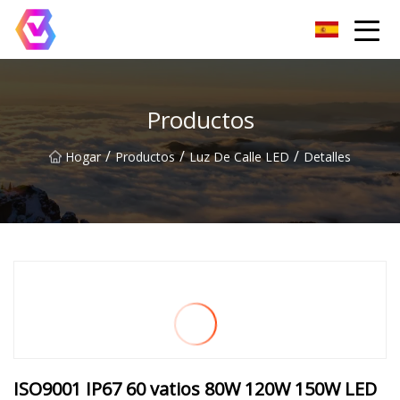
Grupo de reflectores LED de Chongqing
Productos
/
/
/
Hogar
Productos
Luz De Calle LED
Detalles
ISO9001 IP67 60 vatios 80W 120W 150W LED