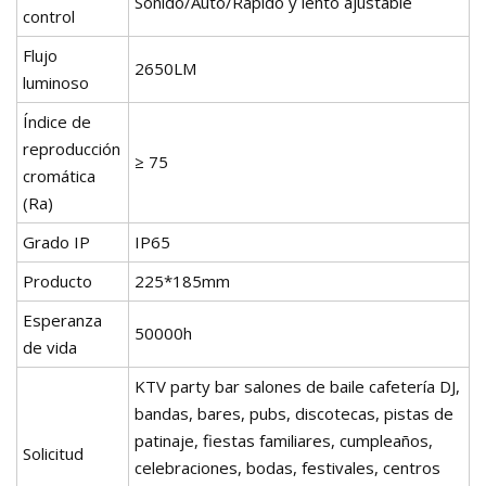
Sonido/Auto/Rápido y lento ajustable
control
Flujo
2650LM
luminoso
Índice de
reproducción
≥ 75
cromática
(Ra)
Grado IP
IP65
Producto
225*185mm
Esperanza
50000h
de vida
KTV party bar salones de baile cafetería DJ,
bandas, bares, pubs, discotecas, pistas de
patinaje, fiestas familiares, cumpleaños,
Solicitud
celebraciones, bodas, festivales, centros