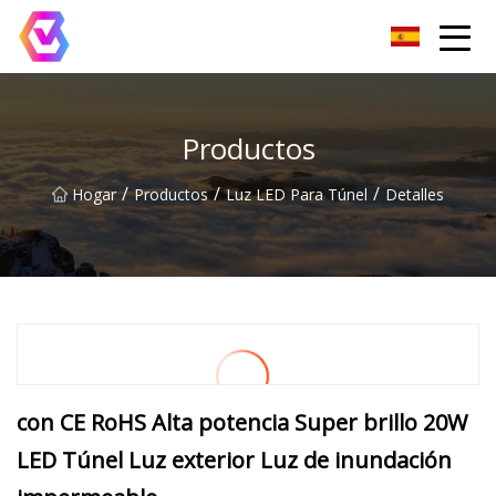
Grupo de reflectores LED de Chongqing
Productos
/
/
/
Hogar
Productos
Luz LED Para Túnel
Detalles
con CE RoHS Alta potencia Super brillo 20W
LED Túnel Luz exterior Luz de inundación