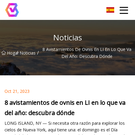
Grupo de reflectores LED de Chongqing
Noticias
8 Avistamientos De Ovnis En LI En Lo Que Va
/
/
Hogar
Noticias
Del Año: Descubra Dónde
Oct 21, 2023
8 avistamientos de ovnis en LI en lo que va
del año: descubra dónde
LONG ISLAND, NY — Si necesita otra razón para explorar los
cielos de Nueva York, aquí tiene una: el domingo es el Día