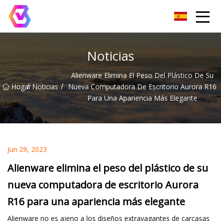
Grupo de reflectores LED de Chongqing
Noticias
Alienware Elimina El Peso Del Plástico De Su
/
/
Hogar
Noticias
Nueva Computadora De Escritorio Aurora R16
Para Una Apariencia Más Elegante
Jun 29, 2023
Alienware elimina el peso del plástico de su
nueva computadora de escritorio Aurora
R16 para una apariencia más elegante
Alienware no es ajeno a los diseños extravagantes de carcasas